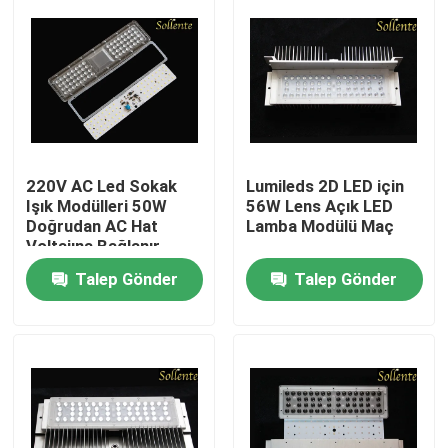
220V AC Led Sokak
Lumileds 2D LED için
Işık Modülleri 50W
56W Lens Açık LED
Doğrudan AC Hat
Lamba Modülü Maç
Voltajına Bağlanır
Talep Gönder
Talep Gönder
Ana sayfa
Hakkımızda
Kişiler