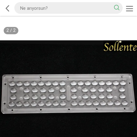
2
/
2