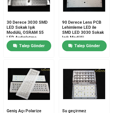
Ürünler
30 Derece 3030 SMD
90 Derece Lens PCB
LED Sokak Işık
Lehimleme LED ile
videolar
Modülü, OSRAM S5
SMD LED 3030 Sokak
LED Aydınlatma
Işık Modülü
Modülleri
Talep Gönder
Talep Gönder
Sokak Işık Modülü
COB LED Modülleri
smd led modülü
LED Lens Dizisi
LED Sokak Işık Güçlendirme Kitleri
Geniş Açı Polarize
Su geçirmez